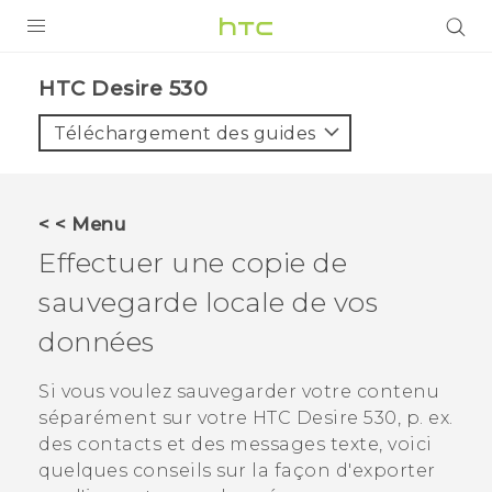
PRODUITS
HTC Desire 530‎
VIVE
Téléchargement des guides
G REIGNS
SMARTPHONES
< < Menu
VIVERSE
Effectuer une copie de
sauvegarde locale de vos
SUPPORT
données
Appareils HTC & Accessoires
Achat & Règlement Questions
Si vous voulez sauvegarder votre contenu
séparément sur votre
HTC Desire 530
, p. ex.
des contacts et des messages texte, voici
quelques conseils sur la façon d'exporter