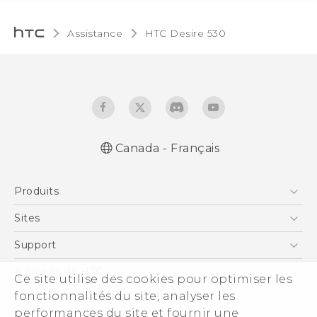
Assistance
HTC Desire 530‎
Canada - Français
Française - Guide de démarrage rapide
Produits
Française - Mode d'emploi
English - Quick start guide
5G
Sites
English - User manual
Téléphone Intelligent
HTC Dev
Support
EXODUS
Téléphone Intelligent et Accessoires
À propos de HTC
Ce site utilise des cookies pour optimiser les
VIVE
Statut de la commande
ESG
fonctionnalités du site, analyser les
VIVEPORT
Aide à la commande
performances du site et fournir une