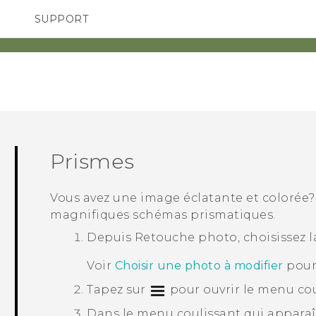
SUPPORT
pareils HTC & Accessoires
SMARTPHONES
Achat & Règlement Quest
Prismes
Vous avez une image éclatante et colorée
magnifiques schémas prismatiques.
Depuis
Retouche photo
, choisissez 
Voir
Choisir une photo à modifier
pour
Tapez sur
pour ouvrir le menu cou
Dans le menu coulissant qui apparaî