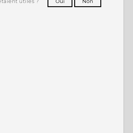
taient utiles ?
Oui
Non
utres à voir les informations les plus
utiles.