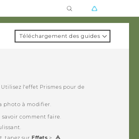
ions
Téléchargement des guides
?
Utilisez l'effet
Prismes
pour de
la photo à modifier.
 savoir comment faire.
lissant.
t, tapez sur
Effets
>
.