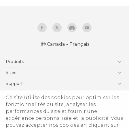
Canada - Français
Française - Guide de démarrage rapide
Produits
Française - Mode d'emploi
English - Quick start guide
5G
Sites
English - User manual
Téléphone Intelligent
HTC Dev
Support
EXODUS
Téléphone Intelligent et Accessoires
À propos de HTC
Ce site utilise des cookies pour optimiser les
VIVE
Statut de la commande
fonctionnalités du site, analyser les
ESG
VIVEPORT
performances du site et fournir une
Aide à la commande
Investisseurs (Anglais)
expérience personnalisée et la publicité. Vous
Politique de garantie
Sécurité du produit
pouvez accepter nos cookies en cliquant sur