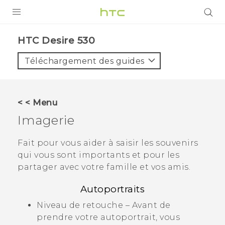
PRODUITS
HTC Desire 530‎
VIVE
Téléchargement des guides
G REIGNS
SMARTPHONES
< < Menu
VIVERSE
Imagerie
SUPPORT
Fait pour vous aider à saisir les souvenirs
qui vous sont importants et pour les
Appareils HTC & Accessoires
partager avec votre famille et vos amis.
Achat & Règlement Questions
Autoportraits
Niveau de retouche – Avant de
prendre votre autoportrait, vous