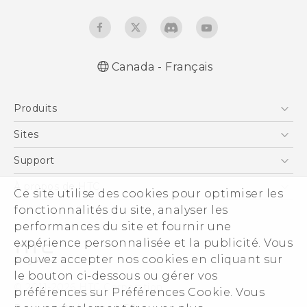
Canada - Français
Française - Guide de démarrage rapide
Produits
Française - Mode d'emploi
English - Quick start guide
5G
Sites
English - User manual
Téléphone Intelligent
HTC Dev
Support
EXODUS
Téléphone Intelligent et Accessoires
À propos de HTC
Ce site utilise des cookies pour optimiser les
VIVE
Statut de la commande
fonctionnalités du site, analyser les
ESG
VIVEPORT
performances du site et fournir une
Aide à la commande
Investisseurs (Anglais)
expérience personnalisée et la publicité. Vous
Politique de garantie
Sécurité du produit
pouvez accepter nos cookies en cliquant sur
Politique de confidentialité
le bouton ci-dessous ou gérer vos
© 2011-2026 HTC Corporation
préférences sur Préférences Cookie. Vous
Carrières