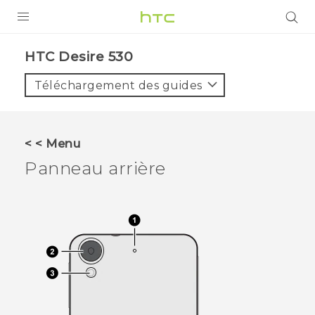
PRODUITS
HTC Desire 530‎
VIVE
Téléchargement des guides
G REIGNS
SMARTPHONES
< < Menu
VIVERSE
Panneau arrière
SUPPORT
Appareils HTC & Accessoires
Achat & Règlement Questions