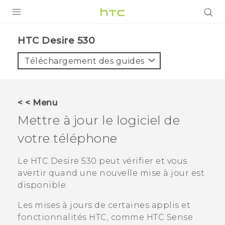
PRODUITS
HTC Desire 530‎
VIVE
Téléchargement des guides
G REIGNS
SMARTPHONES
< < Menu
VIVERSE
Mettre à jour le logiciel de
votre téléphone
SUPPORT
Appareils HTC & Accessoires
Le
HTC Desire 530
peut vérifier et vous
avertir quand une nouvelle mise à jour est
Achat & Règlement Questions
disponible.
Les mises à jours de certaines applis et
fonctionnalités HTC, comme
HTC Sense