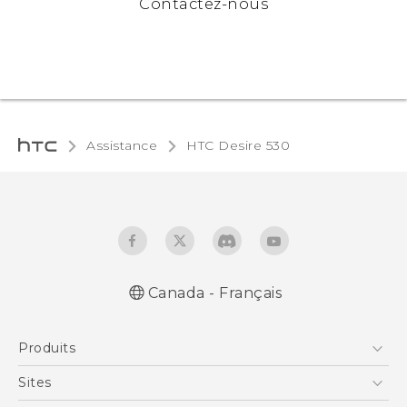
Contactez-nous
Assistance
HTC Desire 530‎
Canada - Français
Française - Guide de démarrage rapide
Produits
Française - Mode d'emploi
English - Quick start guide
5G
Sites
English - User manual