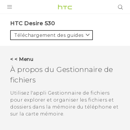
PRODUITS
HTC Desire 530‎
VIVE
Téléchargement des guides
G REIGNS
SMARTPHONES
< < Menu
VIVERSE
À propos du
Gestionnaire de
fichiers
SUPPORT
Appareils HTC & Accessoires
Utilisez l'appli
Gestionnaire de fichiers
pour explorer et organiser les fichiers et
Achat & Règlement Questions
dossiers dans la mémoire du téléphone et
sur la carte mémoire.