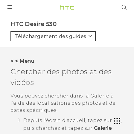
PRODUITS
HTC Desire 530‎
VIVE
Téléchargement des guides
G REIGNS
SMARTPHONES
< < Menu
VIVERSE
Chercher des photos et des
vidéos
SUPPORT
Appareils HTC & Accessoires
Vous pouvez chercher dans la
Galerie
à
l'aide des localisations des photos et de
Achat & Règlement Questions
dates spécifiques.
Depuis l'écran d'
accueil
, tapez sur
,
puis cherchez et tapez sur
Galerie
.