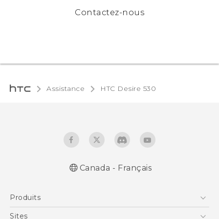
Contactez-nous
Assistance
HTC Desire 530‎
Canada - Français
Française - Guide de démarrage rapide
Produits
Française - Mode d'emploi
English - Quick start guide
5G
Sites