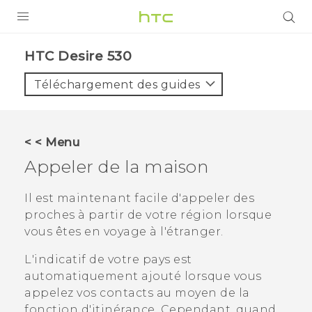
PRODUITS
HTC Desire 530‎
VIVE
Téléchargement des guides
G REIGNS
SMARTPHONES
< < Menu
VIVERSE
Appeler de la maison
SUPPORT
Il est maintenant facile d'appeler des
proches à partir de votre région lorsque
Appareils HTC & Accessoires
vous êtes en voyage à l'étranger.
Achat & Règlement Questions
L'indicatif de votre pays est
automatiquement ajouté lorsque vous
appelez vos contacts au moyen de la
fonction d'itinérance. Cependant, quand