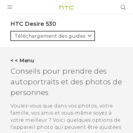
PRODUITS
HTC Desire 530‎
VIVE
Téléchargement des guides
G REIGNS
SMARTPHONES
< < Menu
VIVERSE
Conseils pour prendre des
autoportraits et des photos de
SUPPORT
personnes
Appareils HTC & Accessoires
Achat & Règlement Questions
Voulez-vous que dans vos photos, votre
famille, vos amis et vous-même soyez à
votre meilleur ? Voici quelques options de
l'appareil photo qui peuvent être ajustées