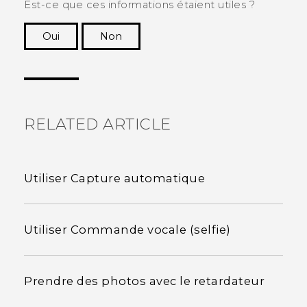
Est-ce que ces informations étaient utiles ?
Oui
Non
Merci ! Vos commentaires aident les autres à
voir les informations les plus utiles.
RELATED ARTICLE
Utiliser Capture automatique
Utiliser Commande vocale (selfie)
Prendre des photos avec le retardateur