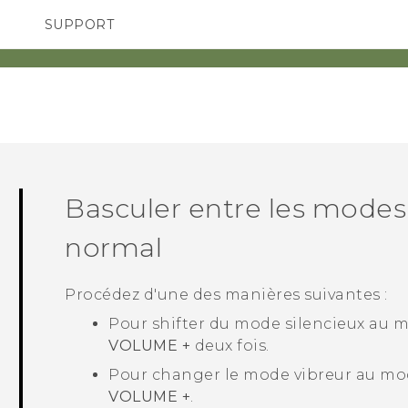
SUPPORT
pareils HTC & Accessoires
SMARTPHONES
Achat & Règlement Quest
Basculer entre les modes 
normal
Procédez d'une des manières suivantes :
Pour shifter du mode silencieux au 
VOLUME +
deux fois.
Pour changer le mode vibreur au mo
VOLUME +
.