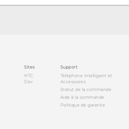
Française - Guide de démarrage rapide
Française - Mode d'emploi
English - Quick start guide
Sites
Support
English - User manual
HTC
Téléphone Intelligent et
Dev
Accessoires
Statut de la commande
Aide à la commande
Politique de garantie