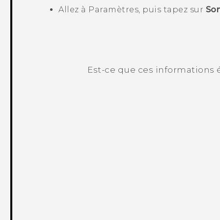
Allez à Paramètres, puis tapez sur
Son
Est-ce que ces informations é
Merci ! Vos commentaires aident les a