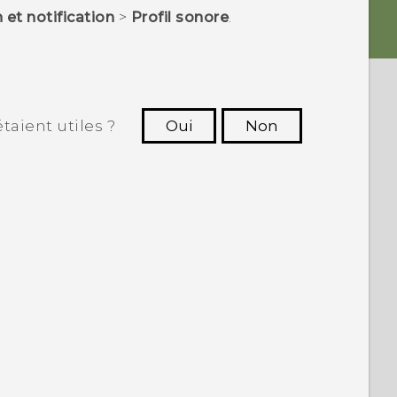
 et notification
>
Profil sonore
.
taient utiles ?
Oui
Non
utres à voir les informations les plus
utiles.