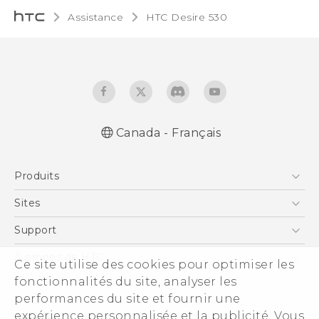
Assistance
HTC Desire 530‎
Canada - Français
Française - Guide de démarrage rapide
Produits
Française - Mode d'emploi
English - Quick start guide
5G
Sites
English - User manual
Téléphone Intelligent
HTC Dev
Support
EXODUS
Téléphone Intelligent et Accessoires
À propos de HTC
Ce site utilise des cookies pour optimiser les
VIVE
Statut de la commande
ESG
fonctionnalités du site, analyser les
VIVEPORT
Aide à la commande
performances du site et fournir une
Investisseurs (Anglais)
expérience personnalisée et la publicité. Vous