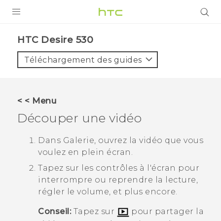
PRODUITS
HTC Desire 530‎
VIVE
Téléchargement des guides
G REIGNS
SMARTPHONES
< < Menu
VIVERSE
Découper une vidéo
SUPPORT
Dans
Galerie
, ouvrez la vidéo que vous
voulez en plein écran.
Appareils HTC & Accessoires
Tapez sur les contrôles à l'écran pour
Achat & Règlement Questions
interrompre ou reprendre la lecture,
régler le volume, et plus encore.
Conseil:
Tapez sur
pour partager la