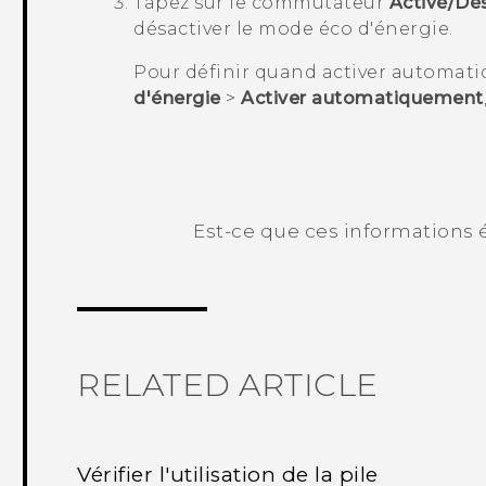
Tapez sur le commutateur
Activé/Dé
désactiver le mode éco d'énergie.
Pour définir quand activer automat
d'énergie
>
Activer automatiquement
Est-ce que ces informations é
Merci ! Vos commentaires aident les a
RELATED ARTICLE
Vérifier l'utilisation de la pile