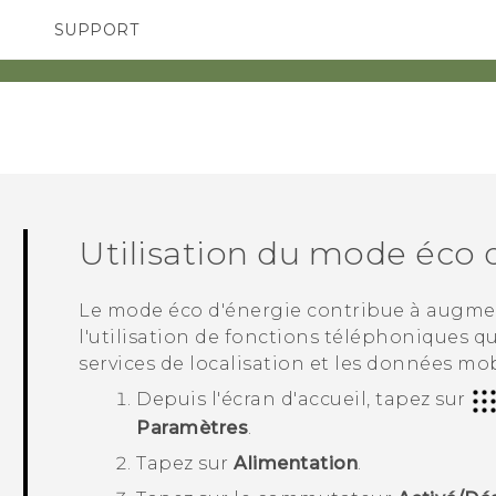
SUPPORT
pareils HTC & Accessoires
SMARTPHONES
Achat & Règlement Quest
Utilisation du mode éco 
Le mode éco d'énergie contribue à augmente
l'utilisation de fonctions téléphoniques q
services de localisation et les données mob
Depuis l'écran d'
accueil
, tapez sur
Paramètres
.
Tapez sur
Alimentation
.