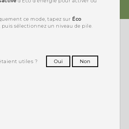
sactivé
d'Éco d'énergie pour activer ou
iquement ce mode, tapez sur
Éco
, puis sélectionnez un niveau de pile.
taient utiles ?
Oui
Non
utres à voir les informations les plus
utiles.