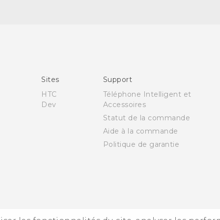
Française - Guide de démarrage rapide
Française - Mode d'emploi
English - Quick start guide
Sites
Support
English - User manual
HTC
Téléphone Intelligent et
Dev
Accessoires
Statut de la commande
Aide à la commande
Politique de garantie