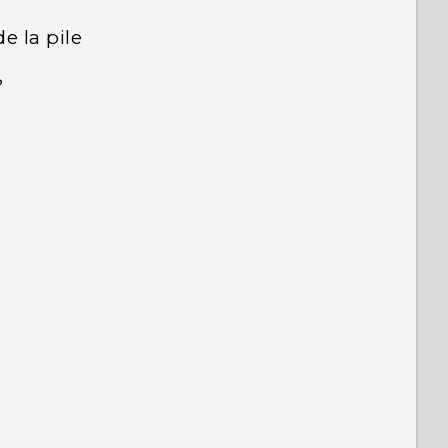
e la pile
?