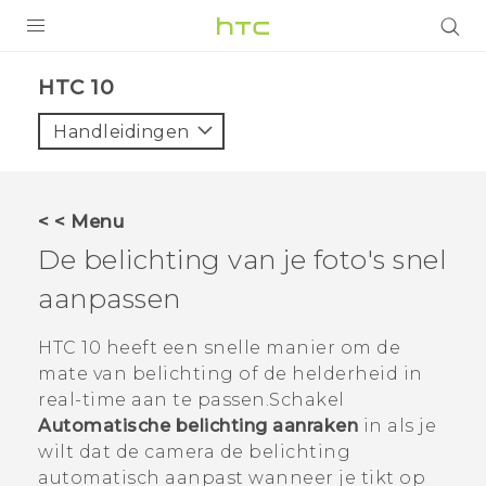
PRODUCTEN
HTC 10‎
VIVE
Handleidingen
G REIGNS
TELEFOONS
< < Menu
ACCESSOIRES
De belichting van je foto's snel
AANBIEDINGEN
aanpassen
HTC Club
SUPPORT
HTC 10
heeft een snelle manier om de
mate van belichting of de helderheid in
HTC-apparaten & -accessoires
VIVERSE
real-time aan te passen.Schakel
Automatische belichting aanraken
in als je
Aanmelden
wilt dat de camera de belichting
automatisch aanpast wanneer je tikt op