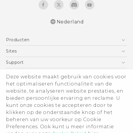
Nederland
Nederlands - Quick start guide
Producten
Nederlands - Gebruikershandleiding
Nederlands - Gids voor veiligheid en
Telefoons
Sites
wettelijke voorschriften
5G
HTC Vive
Support
Deutsch - Schnellstart
Vive
Deutsch - Benutzerhandbuch
HTC Dev
Support
About HTC
Deze website maakt gebruik van cookies voor
Accessoires
Deutsch - Informationen zur Sicherheit und
Aan de slag
Support voor eCommerce
het optimaliseren functionaliteit van de
ESG
behördliche Bestimmungen
website, te analyseren website prestaties, en
English - Quick start guide
Informatie over het bedrijf
bieden persoonlijke ervaring en reclame. U
English - User manual
Voor beleggers (engels)
kunt onze cookies te accepteren door te
English - Safety and regulatory guide
Cookie Preferences
klikken op de onderstaande knop of het
© 2011-2026 HTC Corporation
beheren van uw voorkeur op Cookie
Vacatures
Preferences. Ook kunt u meer informatie
Legal terms
Security and Privacy Whitepaper