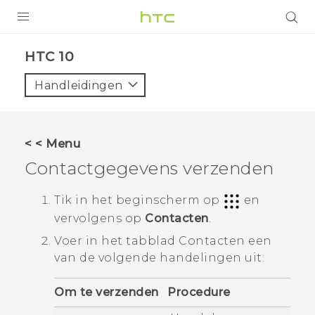
PRODUCTEN
HTC 10‎
VIVE
Handleidingen
G REIGNS
TELEFOONS
< < Menu
ACCESSOIRES
Contactgegevens verzenden
AANBIEDINGEN
Tik in het
beginscherm
op
en
vervolgens op
Contacten
.
HTC Club
SUPPORT
Voer in het tabblad
Contacten
een
HTC-apparaten & -accessoires
VIVERSE
van de volgende handelingen uit:
Aanmelden
Om te verzenden
Procedure