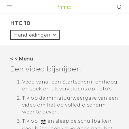
PRODUCTEN
HTC 10‎
VIVE
Handleidingen
G REIGNS
TELEFOONS
< < Menu
ACCESSOIRES
Een video bijsnijden
AANBIEDINGEN
Veeg vanaf een Startscherm omhoog
en zoek en tik vervolgens op
Foto's
.
HTC Club
SUPPORT
Tik op de miniatuurweergave van een
HTC-apparaten & -accessoires
VIVERSE
video om het op volledig scherm
weer te geven.
Aanmelden
Tik op
en sleep de schuifbalken
voor bijsnijden vervolgens naar het