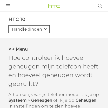
PRODUCTEN
HTC 10‎
VIVE
Handleidingen
G REIGNS
TELEFOONS
< < Menu
ACCESSOIRES
Hoe controleer ik hoeveel
AANBIEDINGEN
geheugen mijn telefoon heeft
en hoeveel geheugen wordt
HTC Club
SUPPORT
gebruikt?
HTC-apparaten & -accessoires
VIVERSE
Afhankelijk van je telefoonmodel, tik je op
Aanmelden
Systeem
>
Geheugen
of ik je op
Geheugen
in
Instellingen
om te zien hoeveel