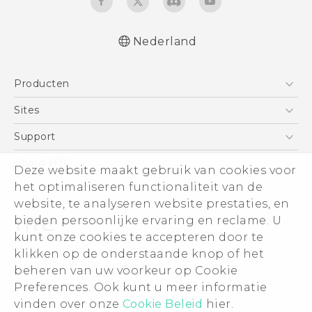
Nederland
Nederlands - Quick start guide
Producten
Nederlands - Gebruikershandleiding
Nederlands - Gids voor veiligheid en
Telefoons
Sites
wettelijke voorschriften
5G
HTC Vive
Support
Deutsch - Schnellstart
Vive
Deutsch - Benutzerhandbuch
HTC Dev
Support
About HTC
Deze website maakt gebruik van cookies voor
Accessoires
Deutsch - Informationen zur Sicherheit und
Aan de slag
Support voor eCommerce
ESG
het optimaliseren functionaliteit van de
behördliche Bestimmungen
website, te analyseren website prestaties, en
English - Quick start guide
Informatie over het bedrijf
bieden persoonlijke ervaring en reclame. U
English - User manual
Voor beleggers (engels)
kunt onze cookies te accepteren door te
English - Safety and regulatory guide
Cookie Preferences
klikken op de onderstaande knop of het
© 2011-2026 HTC Corporation
beheren van uw voorkeur op Cookie
Vacatures
Legal terms
Preferences. Ook kunt u meer informatie
Security and Privacy Whitepaper
vinden over onze
Cookie Beleid
hier.