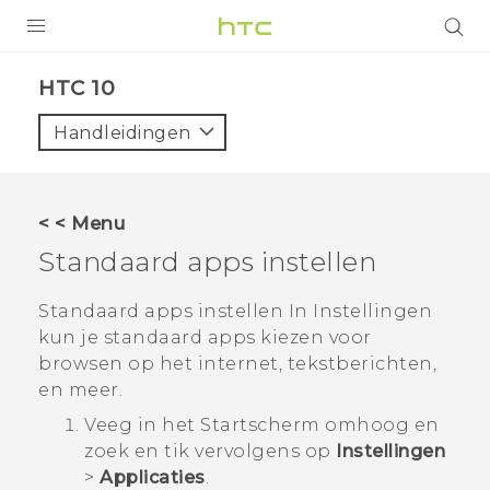
PRODUCTEN
HTC 10‎
VIVE
Handleidingen
G REIGNS
TELEFOONS
< < Menu
ACCESSOIRES
Standaard apps instellen
AANBIEDINGEN
Standaard apps instellen In Instellingen
kun je standaard apps kiezen voor
HTC Club
SUPPORT
browsen op het internet, tekstberichten,
HTC-apparaten & -accessoires
en meer.
VIVERSE
Veeg in het
Startscherm
omhoog en
Aanmelden
zoek en tik vervolgens op
Instellingen
>
Applicaties
.