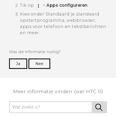
Tik op
>
Apps configureren
.
Kies onder
Standaard
je standaard
opstartprogramma, webbrowser,
apps voor telefoon en tekstberichten
en meer.
Was de informatie nuttig?
Ja
Nee
Dankuwel!
Meer informatie vinden over HTC 10