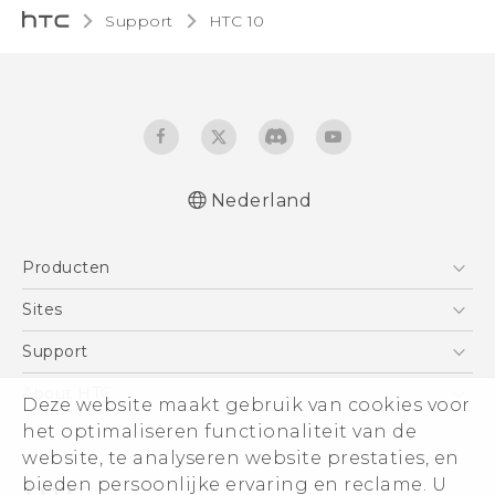
Support
HTC 10‎
Nederland
Nederlands - Quick start guide
Producten
Nederlands - Gebruikershandleiding
Nederlands - Gids voor veiligheid en
Telefoons
Sites
wettelijke voorschriften
5G
HTC Vive
Support
Deutsch - Schnellstart
Vive
Deutsch - Benutzerhandbuch
HTC Dev
Support
About HTC
Deze website maakt gebruik van cookies voor
Accessoires
Deutsch - Informationen zur Sicherheit und
Aan de slag
Support voor eCommerce
ESG
het optimaliseren functionaliteit van de
behördliche Bestimmungen
website, te analyseren website prestaties, en
English - Quick start guide
Informatie over het bedrijf
bieden persoonlijke ervaring en reclame. U
English - User manual