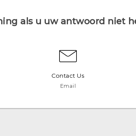
ing als u uw antwoord niet 
Contact Us
Email
Nederlands - Quick start guide
Nederlands - Gebruikershandleiding
Nederlands - Gids voor veiligheid en wettelijke