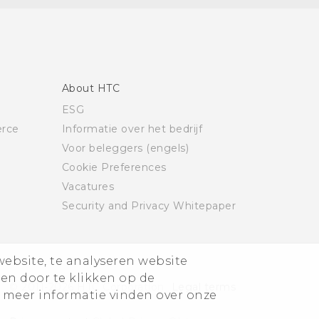
About HTC
ESG
rce
Informatie over het bedrijf
Voor beleggers (engels)
Cookie Preferences
Vacatures
Security and Privacy Whitepaper
website, te analyseren website
ren door te klikken op de
© 2011-2026 HTC Corporation
Legal terms
 meer informatie vinden over onze