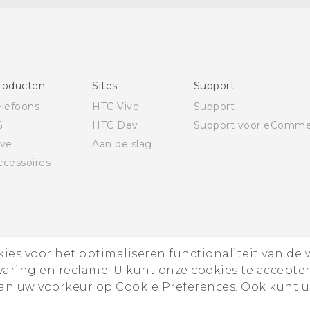
voorschriften
Deutsch - Schnellstart
Deutsch - Benutzerhandbuch
Deutsch - Informationen zur Sicherheit und
roducten
Sites
Support
behördliche Bestimmungen
elefoons
HTC Vive
Support
English - Quick start guide
G
HTC Dev
Support voor eComme
English - User manual
ive
Aan de slag
English - Safety and regulatory guide
ccessoires
es voor het optimaliseren functionaliteit van de 
rvaring en reclame. U kunt onze cookies te accepte
n uw voorkeur op Cookie Preferences. Ook kunt u