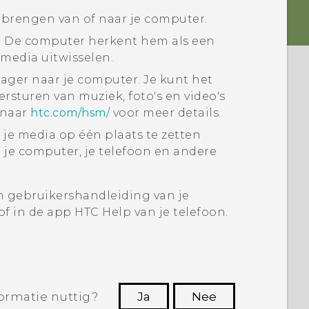
brengen van of naar je computer.
r. De computer herkent hem als een
 media uitwisselen.
nager
naar je computer. Je kunt het
rsturen van muziek, foto's en video's
 naar
htc‍.‍com‍/‍hsm‍/
voor meer details.
je media op één plaats te zetten
 je computer, je telefoon en andere
n gebruikershandleiding van je
of in de app HTC
Help
van je telefoon.
ormatie nuttig?
Ja
Nee