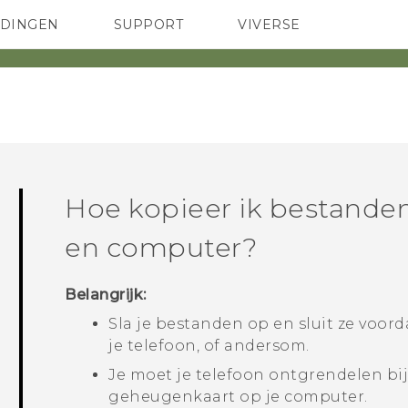
EDINGEN
SUPPORT
VIVERSE
 Club
TELEFOONS
HTC-apparaten & -accessoires
ACCESSOIRES
Hoe kopieer ik bestanden
en computer?
Belangrijk:
Sla je bestanden op en sluit ze voord
je telefoon, of andersom.
Je moet je telefoon ontgrendelen bi
geheugenkaart op je computer.