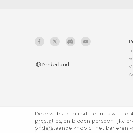
De geheugenkaart
wanneer ik reeds een
ontkoppelen
wachtwoord voor
schermvergrendeling heb
geconfigureerd?
P
T
5
Nederland
V
A
Deze website maakt gebruik van cooki
prestaties, en bieden persoonlijke e
onderstaande knop of het beheren va