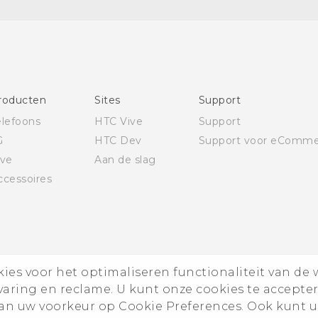
Nederlands - Gids voor veiligheid en wettelijke
voorschriften
Deutsch - Schnellstart
Deutsch - Benutzerhandbuch
Deutsch - Informationen zur Sicherheit und
roducten
Sites
Support
behördliche Bestimmungen
elefoons
HTC Vive
Support
English - Quick start guide
G
HTC Dev
Support voor eComme
English - User manual
ive
Aan de slag
English - Safety and regulatory guide
ccessoires
es voor het optimaliseren functionaliteit van de 
rvaring en reclame. U kunt onze cookies te accepte
n uw voorkeur op Cookie Preferences. Ook kunt u