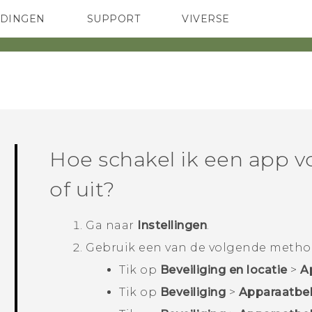
EDINGEN
SUPPORT
VIVERSE
 Club
TELEFOONS
HTC-apparaten & -accessoires
ACCESSOIRES
Hoe schakel ik een app v
of uit?
Ga naar
Instellingen
.
Gebruik een van de volgende metho
Tik op
Beveiliging en locatie
>
A
Tik op
Beveiliging
>
Apparaatbe