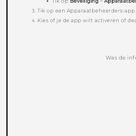
Tik op
Beveiliging
>
Apparaatbe
Tik op een Apparaatbeheerders-app
Kies of je de app wilt activeren of de
Was de inf