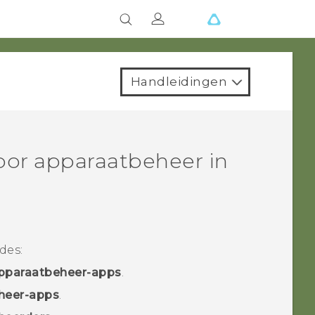
Handleidingen
oor apparaatbeheer in
des:
pparaatbeheer-apps
.
heer-apps
.