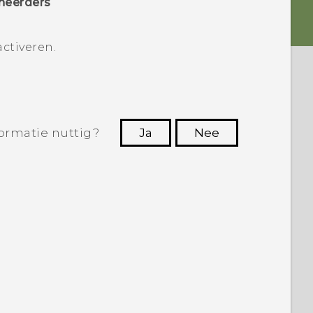
heerders
.
activeren.
ormatie nuttig?
Ja
Nee
Dankuwel!