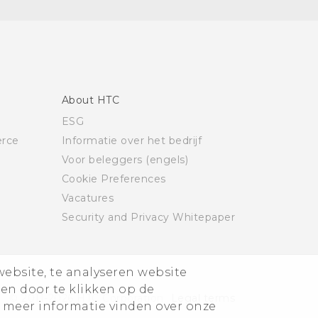
About HTC
ESG
rce
Informatie over het bedrijf
Voor beleggers (engels)
Cookie Preferences
Vacatures
Security and Privacy Whitepaper
website, te analyseren website
ren door te klikken op de
© 2011-2026 HTC Corporation
Legal terms
 meer informatie vinden over onze