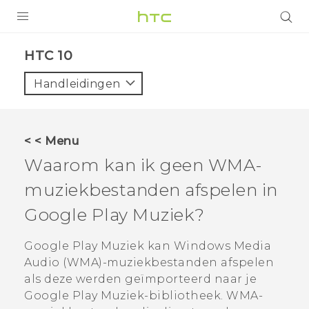
PRODUCTEN
HTC 10‎
VIVE
Handleidingen
G REIGNS
TELEFOONS
< < Menu
ACCESSOIRES
Waarom kan ik geen WMA-
AANBIEDINGEN
muziekbestanden afspelen in
Google Play Muziek
?
HTC Club
SUPPORT
HTC-apparaten & -accessoires
Google Play Muziek
kan Windows Media
VIVERSE
Audio (WMA)-muziekbestanden afspelen
Aanmelden
als deze werden geïmporteerd naar je
Google Play Muziek
-bibliotheek. WMA-