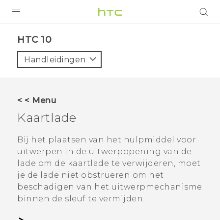
PRODUCTEN
HTC 10‎
VIVE
Handleidingen
G REIGNS
TELEFOONS
< < Menu
ACCESSOIRES
Kaartlade
AANBIEDINGEN
Bij het plaatsen van het hulpmiddel voor
uitwerpen in de uitwerpopening van de
HTC Club
SUPPORT
lade om de kaartlade te verwijderen, moet
HTC-apparaten & -accessoires
je de lade niet obstrueren om het
VIVERSE
beschadigen van het uitwerpmechanisme
Aanmelden
binnen de sleuf te vermijden.