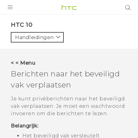
PRODUCTEN
HTC 10‎
VIVE
Handleidingen
G REIGNS
TELEFOONS
< < Menu
ACCESSOIRES
Berichten naar het beveiligd
AANBIEDINGEN
vak verplaatsen
HTC Club
SUPPORT
Je kunt privéberichten naar het beveiligd
vak verplaatsen. Je moet een wachtwoord
HTC-apparaten & -accessoires
VIVERSE
invoeren om die berichten te lezen.
Aanmelden
Belangrijk:
Het beveiligd vak versleutelt