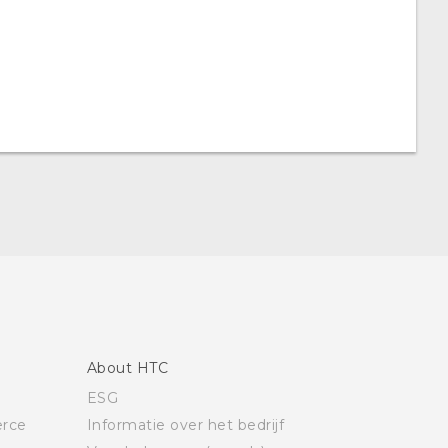
About HTC
ESG
rce
Informatie over het bedrijf