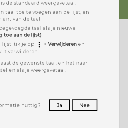
st is de standaard weergavetaal.
taal toe te voegen aan de lijst, en
iant van de taal.
toegevoegde taal als je nieuwe
 toe aan de lijst)
.
ijst, tik je op
>
Verwijderen
en
ilt verwijderen.
ast de gewenste taal, en het naar
tellen als je weergavetaal.
ormatie nuttig?
Ja
Nee
Dankuwel!