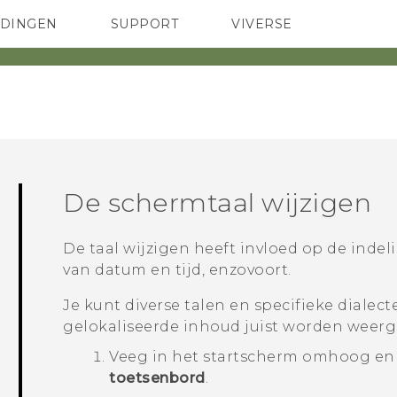
EDINGEN
SUPPORT
VIVERSE
 Club
TELEFOONS
HTC-apparaten & -accessoires
ACCESSOIRES
De schermtaal wijzigen
De taal wijzigen heeft invloed op de inde
van datum en tijd, enzovoort.
Je kunt diverse talen en specifieke dialec
gelokaliseerde inhoud juist worden weer
Veeg in het
startscherm
omhoog en 
toetsenbord
.