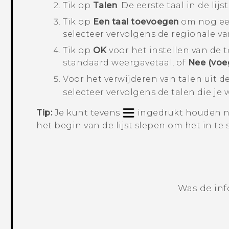
Tik op
Talen
.
De eerste taal in de lij
Tik op
Een taal toevoegen
om nog een 
selecteer vervolgens de regionale var
Tik op
OK
voor het instellen van de 
standaard weergavetaal, of
Nee (voeg
Voor het verwijderen van talen uit de l
selecteer vervolgens de talen die je w
Tip:
Je kunt tevens
ingedrukt houden na
het begin van de lijst slepen om het in te s
Was de inf