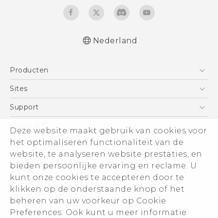
Nederland
Nederlands - Quick start guide
Producten
Nederlands - Gebruikershandleiding
Nederlands - Gids voor veiligheid en
Telefoons
Sites
wettelijke voorschriften
5G
HTC Vive
Support
Deutsch - Schnellstart
Vive
Deutsch - Benutzerhandbuch
HTC Dev
Support
About HTC
Deze website maakt gebruik van cookies voor
Accessoires
Deutsch - Informationen zur Sicherheit und
Aan de slag
Support voor eCommerce
ESG
het optimaliseren functionaliteit van de
behördliche Bestimmungen
website, te analyseren website prestaties, en
English - Quick start guide
Informatie over het bedrijf
bieden persoonlijke ervaring en reclame. U
English - User manual
Voor beleggers (engels)
kunt onze cookies te accepteren door te
English - Safety and regulatory guide
Cookie Preferences
klikken op de onderstaande knop of het
© 2011-2026 HTC Corporation
beheren van uw voorkeur op Cookie
Vacatures
Legal terms
Preferences. Ook kunt u meer informatie
Security and Privacy Whitepaper