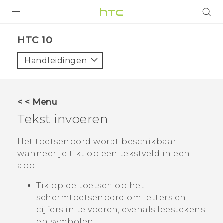
PRODUCTEN
HTC 10‎
VIVE
Handleidingen
G REIGNS
TELEFOONS
< < Menu
ACCESSOIRES
Tekst invoeren
AANBIEDINGEN
Het toetsenbord wordt beschikbaar
wanneer je tikt op een tekstveld in een
HTC Club
SUPPORT
app.
HTC-apparaten & -accessoires
VIVERSE
Tik op de toetsen op het
schermtoetsenbord om letters en
Aanmelden
cijfers in te voeren, evenals leestekens
en symbolen.