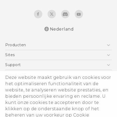
Nederland
Nederlands - Quick start guide
Producten
Nederlands - Gebruikershandleiding
Nederlands - Gids voor veiligheid en
Telefoons
Sites
wettelijke voorschriften
5G
HTC Vive
Support
Deutsch - Schnellstart
Vive
Deutsch - Benutzerhandbuch
HTC Dev
Support
About HTC
Deze website maakt gebruik van cookies voor
Accessoires
Deutsch - Informationen zur Sicherheit und
Aan de slag
Support voor eCommerce
het optimaliseren functionaliteit van de
ESG
behördliche Bestimmungen
website, te analyseren website prestaties, en
English - Quick start guide
Informatie over het bedrijf
bieden persoonlijke ervaring en reclame. U
English - User manual
Voor beleggers (engels)
kunt onze cookies te accepteren door te
English - Safety and regulatory guide
Cookie Preferences
klikken op de onderstaande knop of het
© 2011-2026 HTC Corporation
beheren van uw voorkeur op Cookie
Vacatures