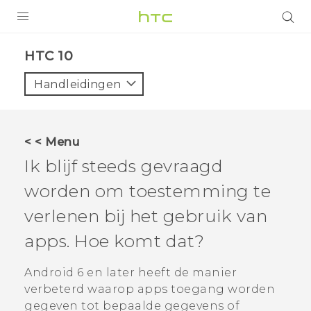
PRODUCTEN
HTC 10‎
VIVE
Handleidingen
G REIGNS
TELEFOONS
< < Menu
ACCESSOIRES
Ik blijf steeds gevraagd
AANBIEDINGEN
worden om toestemming te
verlenen bij het gebruik van
HTC Club
SUPPORT
apps. Hoe komt dat?
HTC-apparaten & -accessoires
VIVERSE
Android
6 en later heeft de manier
Aanmelden
verbeterd waarop apps toegang worden
gegeven tot bepaalde gegevens of