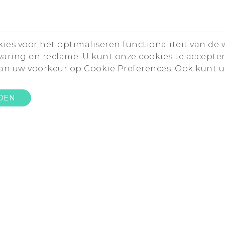
es voor het optimaliseren functionaliteit van de 
rvaring en reclame. U kunt onze cookies te accepte
n uw voorkeur op Cookie Preferences. Ook kunt u
DEN
roducten
Sites
Support
elefoons
HTC Vive
Support