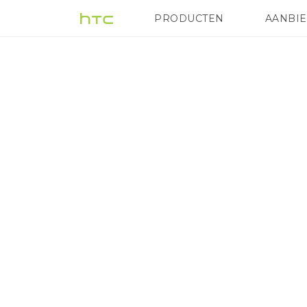
Telefoons
PRODUCTEN
AANBI
VIVE
G REIGNS
HTC
|
HTC
Nederland