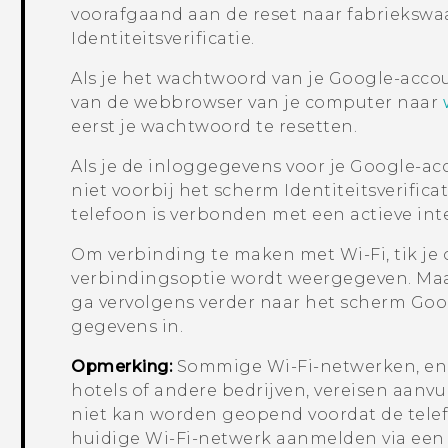
voorafgaand aan de reset naar fabriekswaa
Identiteitsverificatie.
Als je het wachtwoord van je
Google
-acco
van de webbrowser van je computer naar
eerst je wachtwoord te resetten.
Als je de inloggegevens voor je
Google
-ac
niet voorbij het scherm Identiteitsverifica
telefoon is verbonden met een actieve int
Om verbinding te maken met
Wi‍-Fi
, tik j
verbindingsoptie wordt weergegeven. Ma
ga vervolgens verder naar het scherm
Goo
gegevens in.
Opmerking:
Sommige
Wi‍-Fi
-netwerken, e
hotels of andere bedrijven, vereisen aanv
niet kan worden geopend voordat de telef
huidige
Wi‍-Fi
-netwerk aanmelden via een 