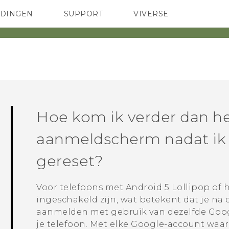
EDINGEN
SUPPORT
VIVERSE
 Club
TELEFOONS
HTC-apparaten & -accessoires
ACCESSOIRES
Hoe kom ik verder dan h
aanmeldscherm nadat ik 
gereset?
Voor telefoons met
Android
5 Lollipop of 
ingeschakeld zijn, wat betekent dat je na
aanmelden met gebruik van dezelfde
Goo
je telefoon. Met elke
Google
-account waar