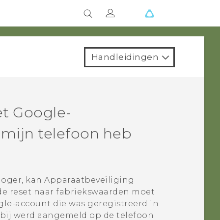
Handleidingen
et
Google
-
mijn telefoon heb
hoger, kan Apparaatbeveiliging
 de reset naar fabriekswaarden moet
gle
-account die was geregistreerd in
bij werd aangemeld op de telefoon