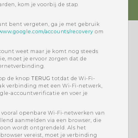
rden, kom je voorbij de stap
unt bent vergeten, ga je met gebruik
www.google.com/accounts/recovery
om
count weet maar je komt nog steeds
tie, moet je ervoor zorgen dat de
ernetverbinding.
e op de knop
TERUG
totdat de
Wi‍-Fi
-
ak verbinding met een
Wi‍-Fi
-netwerk,
gle
-accountverificatie en voer je
n vooral openbare
Wi‍-Fi
-netwerken van
ullend aanmelden via een browser, die
oon wordt ontgrendeld. Als het
browser vereist, moet je verbinding