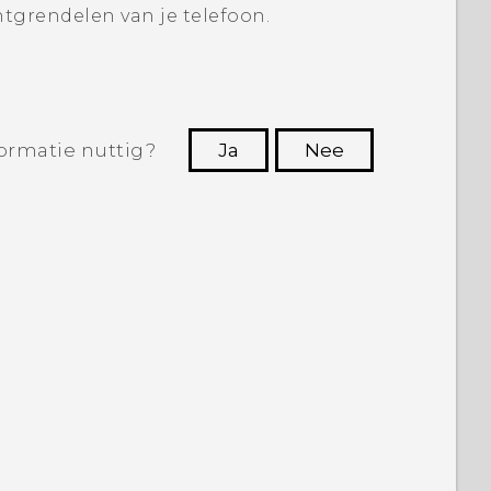
tgrendelen van je telefoon.
ormatie nuttig?
Ja
Nee
Dankuwel!