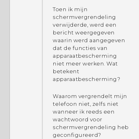
ingeschakeld?
Toen ik mijn
Hoe schakel ik de
Hoe herstart ik de
schermvergrendeling
ontwikkelaarsopties in?
telefoon met gebruik van
verwijderde, werd een
hardwareknoppen?
bericht weergegeven
Waarom kan ik geen
waarin werd aangegeven
WMA-muziekbestanden
dat de functies van
Wat kan ik doen als mijn
afspelen in Google Play
apparaatbescherming
telefoon blijft herstarten
Muziek?
niet meer werken. Wat
of niet helemaal naar het
betekent
Home-scherm wordt
Bestaat er een manier om
apparaatbescherming?
gestart?
het weer te tonen op het
vergrendelscherm zelfs
Waarom vergrendelt mijn
Wat moet ik doen als mijn
wanneer GPS is
telefoon niet, zelfs niet
telefoon niet oplaadt?
uitgeschakeld?
wanneer ik reeds een
wachtwoord voor
Waarom wordt mijn
Waarom tonen de app-
schermvergrendeling heb
batterij zo snel leeg
pictogrammen niet
geconfigureerd?
getrokken?