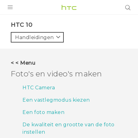
PRODUCTEN
HTC 10‎
VIVE
Handleidingen
G REIGNS
TELEFOONS
< < Menu
ACCESSOIRES
Foto's en video's maken
AANBIEDINGEN
HTC Camera
HTC Club
SUPPORT
Een vastlegmodus kiezen
HTC-apparaten & -accessoires
VIVERSE
Een foto maken
Aanmelden
De kwaliteit en grootte van de foto
instellen