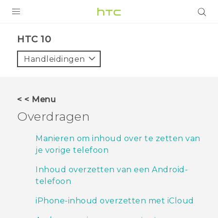
PRODUCTEN
HTC 10‎
VIVE
Handleidingen
G REIGNS
TELEFOONS
< < Menu
ACCESSOIRES
Overdragen
AANBIEDINGEN
Manieren om inhoud over te zetten van
je vorige telefoon
HTC Club
SUPPORT
Inhoud overzetten van een Android-
HTC-apparaten & -accessoires
VIVERSE
telefoon
Aanmelden
iPhone-inhoud overzetten met iCloud