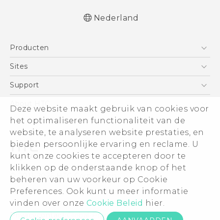
Nederland
Nederlands - Quick start guide
Producten
Nederlands - Gebruikershandleiding
Nederlands - Gids voor veiligheid en
Telefoons
Sites
wettelijke voorschriften
5G
HTC Vive
Support
Deutsch - Schnellstart
Vive
Deutsch - Benutzerhandbuch
HTC Dev
Support
About HTC
Deze website maakt gebruik van cookies voor
Accessoires
Deutsch - Informationen zur Sicherheit und
Aan de slag
Support voor eCommerce
het optimaliseren functionaliteit van de
ESG
behördliche Bestimmungen
website, te analyseren website prestaties, en
English - Quick start guide
Informatie over het bedrijf
bieden persoonlijke ervaring en reclame. U
English - User manual
Voor beleggers (engels)
kunt onze cookies te accepteren door te
English - Safety and regulatory guide
Cookie Preferences
klikken op de onderstaande knop of het
© 2011-2026 HTC Corporation
beheren van uw voorkeur op Cookie
Vacatures
Preferences. Ook kunt u meer informatie
Legal terms
Security and Privacy Whitepaper
vinden over onze
Cookie Beleid
hier.
Privacycontact:
Global-Privacy@htc.com