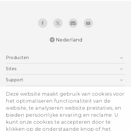
Nederland
Nederlands - Quick start guide
Producten
Nederlands - Gebruikershandleiding
Nederlands - Gids voor veiligheid en
Telefoons
Sites
wettelijke voorschriften
5G
HTC Vive
Support
Deutsch - Schnellstart
Vive
Deutsch - Benutzerhandbuch
HTC Dev
Support
About HTC
Deze website maakt gebruik van cookies voor
Accessoires
Deutsch - Informationen zur Sicherheit und
Aan de slag
Support voor eCommerce
het optimaliseren functionaliteit van de
ESG
behördliche Bestimmungen
website, te analyseren website prestaties, en
English - Quick start guide
Informatie over het bedrijf
bieden persoonlijke ervaring en reclame. U
English - User manual
Voor beleggers (engels)
kunt onze cookies te accepteren door te
English - Safety and regulatory guide
Cookie Preferences
klikken op de onderstaande knop of het