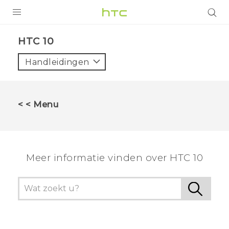
PRODUCTEN
HTC 10‎
VIVE
Handleidingen
G REIGNS
TELEFOONS
< < Menu
ACCESSOIRES
AANBIEDINGEN
Meer informatie vinden over HTC 10
HTC Club
SUPPORT
HTC-apparaten & -accessoires
VIVERSE
Aanmelden