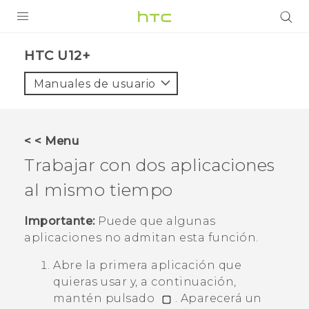
PRODUCTOS
HTC U12+‎
VIVE
Manuales de usuario
G REIGNS
SMARTPHONES
< < Menu
ACCESORIOS
Trabajar con dos aplicaciones
VIVERSE
al mismo tiempo
AYUDA
Importante:
Puede que algunas
aplicaciones no admitan esta función.
Dispositivos y accesorios HTC
Iniciar sesión
Abre la primera aplicación que
quieras usar y, a continuación,
mantén pulsado
.
Aparecerá un