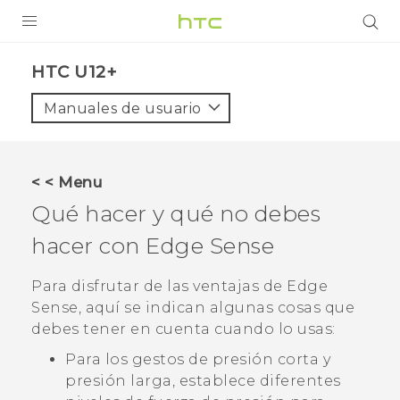
PRODUCTOS
HTC U12+‎
VIVE
Manuales de usuario
G REIGNS
SMARTPHONES
< < Menu
ACCESORIOS
Qué hacer y qué no debes
VIVERSE
hacer con
Edge Sense
AYUDA
Para disfrutar de las ventajas de
Edge
Sense
, aquí se indican algunas cosas que
Dispositivos y accesorios HTC
Iniciar sesión
debes tener en cuenta cuando lo usas:
Para los gestos de presión corta y
presión larga, establece diferentes