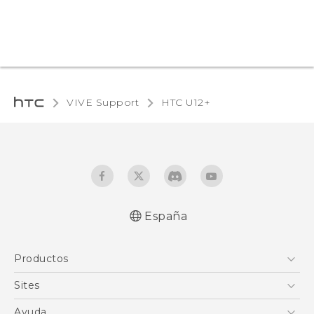
VIVE Support
HTC U12+‎
España
Español - Manual de usuario
Productos
English - User manual
Smartphones
Sites
5G
HTC Vive
Ayuda