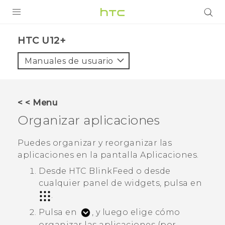
PRODUCTOS
HTC U12+‎
VIVE
Manuales de usuario
G REIGNS
SMARTPHONES
< < Menu
ACCESORIOS
Organizar aplicaciones
VIVERSE
Puedes organizar y reorganizar las
aplicaciones en la pantalla
Aplicaciones.
AYUDA
Desde
HTC BlinkFeed
o desde
Dispositivos y accesorios HTC
Iniciar sesión
cualquier panel de widgets, pulsa en
.
Pulsa en
, y luego elige cómo
organizar las aplicaciones (por