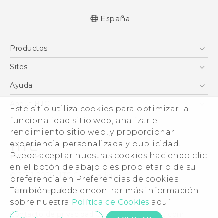
España
Español - Manual de usuario
Productos
English - User manual
Smartphones
Sites
5G
HTC Vive
Ayuda
VIVE
HTC Dev
Centro de asistencia
About HTC
Este sitio utiliza cookies para optimizar la
Accesorios
Inicio
eCommerce Support
ESG
funcionalidad sitio web, analizar el
rendimiento sitio web, y proporcionar
Información corporativa
experiencia personalizada y publicidad.
Inversores (inglés)
Puede aceptar nuestras cookies haciendo clic
Cookie Preferences
en el botón de abajo o es propietario de su
© 2011-2026 HTC Corporation
preferencia en Preferencias de cookies.
Trabaja con nosotros
Términos legales
También puede encontrar más información
Security and Privacy Whitepaper
sobre nuestra
Política de Cookies
aquí.
Contacto de privacidad:
Global-Privacy@htc.com