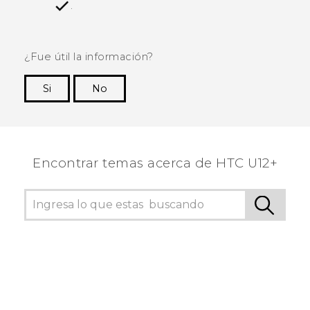
.
¿Fue útil la información?
Si
No
¡Gracias! Tus comentarios ayudan a otras
personas a ver la información más útil.
Encontrar temas acerca de HTC U12+