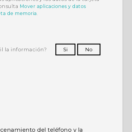
onsulta
Mover aplicaciones y datos
jeta de memoria
.
il la información?
Si
No
ras personas a ver la información más
útil.
cenamiento del teléfono y la