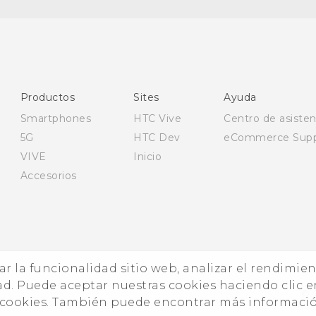
Español - Manual de usuario
English - User manual
Productos
Sites
Ayuda
Smartphones
HTC Vive
Centro de asisten
5G
HTC Dev
eCommerce Supp
VIVE
Inicio
Accesorios
zar la funcionalidad sitio web, analizar el rendimie
ad. Puede aceptar nuestras cookies haciendo clic e
© 
e cookies. También puede encontrar más informaci