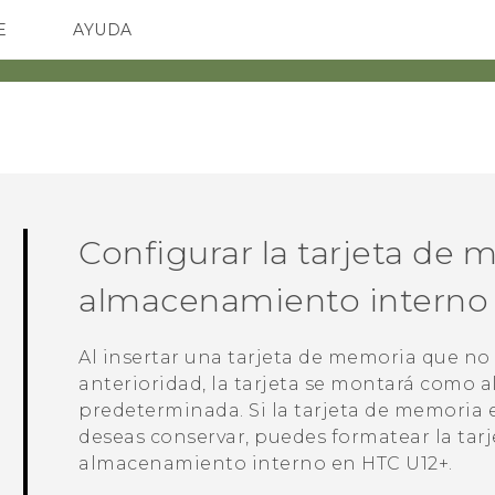
E
AYUDA
spositivos y accesorios HTC
SMARTPHONES
ACCESORIOS
Configurar la tarjeta de
almacenamiento interno
Al insertar una tarjeta de memoria que no 
anterioridad, la tarjeta se montará como
predeterminada. Si la tarjeta de memoria 
deseas conservar, puedes formatear la tar
almacenamiento interno en
HTC U12+
.