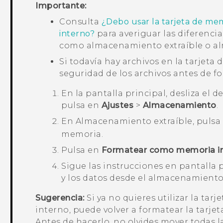
Importante:
Consulta
¿Debo usar la tarjeta de me
interno?
para averiguar las diferencia
como almacenamiento extraíble o a
Si todavía hay archivos en la tarjeta 
seguridad de los archivos antes de fo
En la pantalla
principal
, desliza el 
pulsa en
Ajustes
>
Almacenamiento
.
En
Almacenamiento extraíble
, puls
memoria.
Pulsa en
Formatear como memoria i
Sigue las instrucciones en pantalla 
y los datos desde el almacenamiento
Sugerencia:
Si ya no quieres utilizar la t
interno, puede volver a formatear la tarj
Antes de hacerlo, no olvides mover todas la