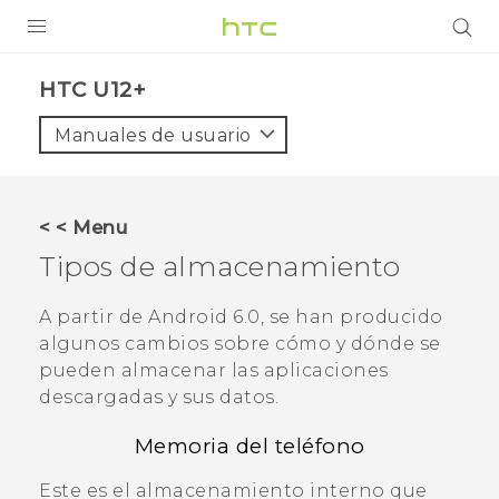
PRODUCTOS
HTC U12+‎
VIVE
Manuales de usuario
G REIGNS
SMARTPHONES
< < Menu
ACCESORIOS
Tipos de almacenamiento
VIVERSE
A partir de
Android
6.0, se han producido
algunos cambios sobre cómo y dónde se
AYUDA
pueden almacenar las aplicaciones
Dispositivos y accesorios HTC
descargadas y sus datos.
Iniciar sesión
Memoria del teléfono
Este es el almacenamiento interno que