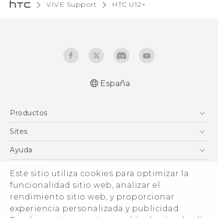
VIVE Support
HTC U12+‎
España
Español - Manual de usuario
Productos
English - User manual
Smartphones
Sites
5G
HTC Vive
Ayuda
VIVE
HTC Dev
Centro de asistencia
About HTC
Este sitio utiliza cookies para optimizar la
Accesorios
Inicio
eCommerce Support
funcionalidad sitio web, analizar el
ESG
rendimiento sitio web, y proporcionar
Información corporativa
experiencia personalizada y publicidad.
Inversores (inglés)