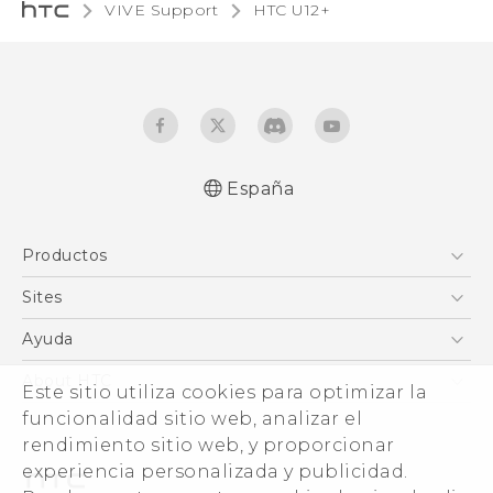
VIVE Support
HTC U12+‎
España
Español - Manual de usuario
Productos
English - User manual
Smartphones
Sites
5G
HTC Vive
Ayuda
VIVE
HTC Dev
Centro de asistencia
About HTC
Este sitio utiliza cookies para optimizar la
Accesorios
Inicio
eCommerce Support
funcionalidad sitio web, analizar el
ESG
rendimiento sitio web, y proporcionar
Información corporativa
experiencia personalizada y publicidad.
Inversores (inglés)