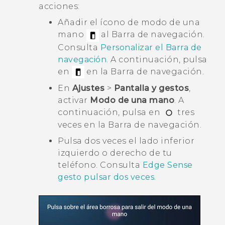
acciones:
Añadir el ícono de modo de una
mano
al
Barra de navegación
.
Consulta
Personalizar el
Barra de
navegación
. A continuación, pulsa
en
en la
Barra de navegación
.
En
Ajustes
>
Pantalla y gestos
,
activar
Modo de una mano
. A
continuación, pulsa en
tres
veces en la
Barra de navegación
.
Pulsa dos veces el lado inferior
izquierdo o derecho de tu
teléfono. Consulta
Edge Sense
gesto pulsar dos veces
.