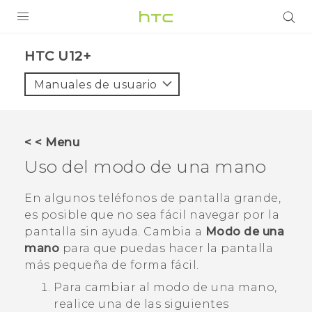
PRODUCTOS
HTC U12+‎
VIVE
Manuales de usuario
G REIGNS
SMARTPHONES
< < Menu
ACCESORIOS
Uso del modo de una mano
VIVERSE
En algunos teléfonos de pantalla grande,
es posible que no sea fácil navegar por la
AYUDA
pantalla sin ayuda. Cambia a
Modo de una
Dispositivos y accesorios HTC
mano
para que puedas hacer la pantalla
Iniciar sesión
más pequeña de forma fácil.
Para cambiar al modo de una mano,
realice una de las siguientes