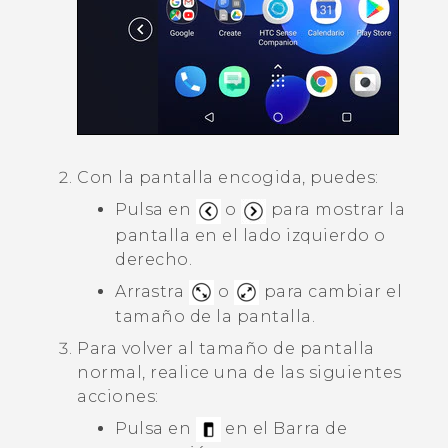
Con la pantalla encogida, puedes:
Pulsa en
o
para mostrar la
pantalla en el lado izquierdo o
derecho.
Arrastra
o
para cambiar el
tamaño de la pantalla.
Para volver al tamaño de pantalla
normal, realice una de las siguientes
acciones:
Pulsa en
en el
Barra de