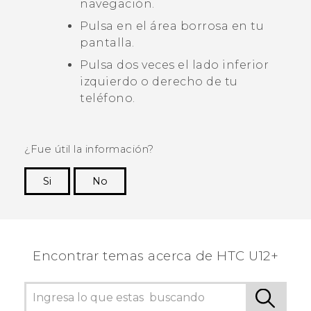
navegación
.
Pulsa en el área borrosa en tu
pantalla.
Pulsa dos veces el lado inferior
izquierdo o derecho de tu
teléfono.
¿Fue útil la información?
Si
No
¡Gracias! Tus comentarios ayudan a otras
personas a ver la información más útil.
Encontrar temas acerca de HTC U12+