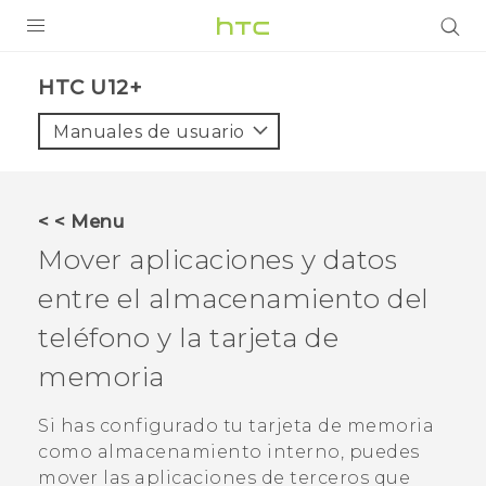
PRODUCTOS
HTC U12+‎
VIVE
Manuales de usuario
G REIGNS
SMARTPHONES
< < Menu
ACCESORIOS
Mover aplicaciones y datos
VIVERSE
entre el almacenamiento del
teléfono y la tarjeta de
AYUDA
memoria
Dispositivos y accesorios HTC
Iniciar sesión
Si has configurado tu tarjeta de memoria
como almacenamiento interno, puedes
mover las aplicaciones de terceros que