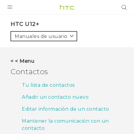
PRODUCTOS
HTC U12+‎
VIVE
Manuales de usuario
G REIGNS
SMARTPHONES
< < Menu
ACCESORIOS
Contactos
VIVERSE
Tu lista de contactos
AYUDA
Añadir un contacto nuevo
Dispositivos y accesorios HTC
Iniciar sesión
Editar información de un contacto
Mantener la comunicación con un
contacto