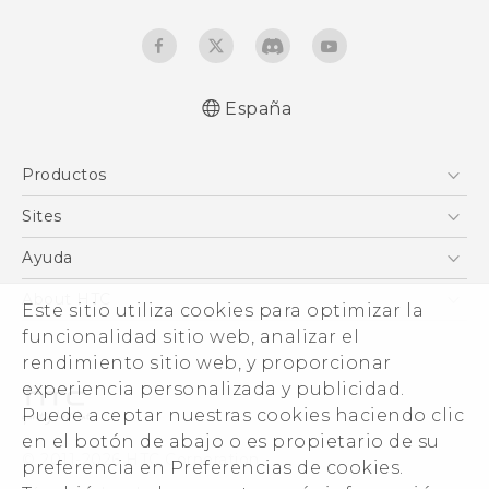
España
Español - Manual de usuario
Productos
English - User manual
Smartphones
Sites
5G
HTC Vive
Ayuda
VIVE
HTC Dev
Centro de asistencia
About HTC
Este sitio utiliza cookies para optimizar la
Accesorios
Inicio
eCommerce Support
funcionalidad sitio web, analizar el
ESG
rendimiento sitio web, y proporcionar
Información corporativa
experiencia personalizada y publicidad.
Inversores (inglés)
Puede aceptar nuestras cookies haciendo clic
Cookie Preferences
en el botón de abajo o es propietario de su
© 2011-2026 HTC Corporation
preferencia en Preferencias de cookies.
Trabaja con nosotros