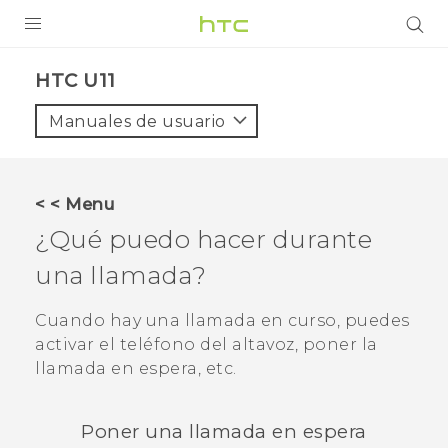
PRODUCTOS
HTC U11‎
VIVE
Manuales de usuario
G REIGNS
SMARTPHONES
< < Menu
ACCESORIOS
¿Qué puedo hacer durante
VIVERSE
una llamada?
AYUDA
Cuando hay una llamada en curso, puedes
activar el teléfono del altavoz, poner la
Dispositivos y accesorios HTC
Iniciar sesión
llamada en espera, etc.
Poner una llamada en espera