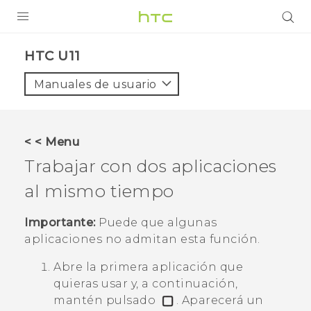
PRODUCTOS
HTC U11‎
VIVE
Manuales de usuario
G REIGNS
SMARTPHONES
< < Menu
ACCESORIOS
Trabajar con dos aplicaciones
VIVERSE
al mismo tiempo
AYUDA
Importante:
Puede que algunas
aplicaciones no admitan esta función.
Dispositivos y accesorios HTC
Iniciar sesión
Abre la primera aplicación que
quieras usar y, a continuación,
mantén pulsado
.
Aparecerá un