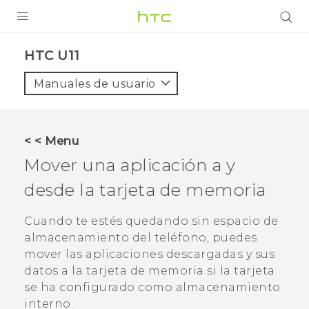
PRODUCTOS
HTC U11‎
VIVE
Manuales de usuario
G REIGNS
SMARTPHONES
< < Menu
ACCESORIOS
Mover una aplicación a y
VIVERSE
desde la tarjeta de memoria
AYUDA
Cuando te estés quedando sin espacio de
almacenamiento del teléfono, puedes
Dispositivos y accesorios HTC
Iniciar sesión
mover las aplicaciones descargadas y sus
datos a la tarjeta de memoria si la tarjeta
se ha configurado como almacenamiento
interno.