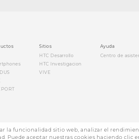
Español - Manual de inicio rápido
Español - Manual de usuario
Español - Guía de información legal y seguridad
English - Quick start guide
English - User manual
uctos
Sitios
Ayuda
English - Safety and regulatory guide
HTC Desarrollo
Centro de asiste
rtphones
HTC Investigacion
DUS
VIVE
E
EPORT
zar la funcionalidad sitio web, analizar el rendimie
ad. Puede aceptar nuestras cookies haciendo clic e