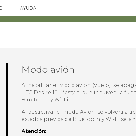
E
AYUDA
TC Devices & Accessories
SMARTPHONES
ACCESORIO
Video Tutorials
Modo avión
Al habilitar el Modo avión (Vuelo), se apag
HTC Desire 10 lifestyle
, que incluyen la fun
Bluetooth
y
Wi‍-Fi
.
Al desactivar el modo Avión, se volverá a ac
estados previos de
Bluetooth
y
Wi‍-Fi
serán
Atención: