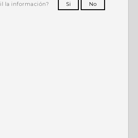
il la información?
Si
No
ras personas a ver la información más
útil.