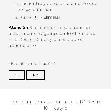
Encuentre y pulse un elemento que
desee eliminar.
Pulse
>
Eliminar
.
Atención:
Si el elemento está aplicado
actualmente, seguirá siendo el tema del
HTC Desire 10 lifestyle
hasta que se
aplique otro.
¿Fue útil la información?
Si
No
¡Gracias! Tus comentarios ayudan a otras
personas a ver la información más útil.
Encontrar temas acerca de HTC Desire
10 lifestyle