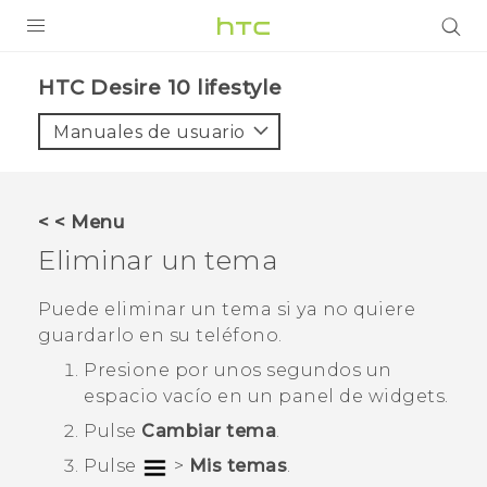
PRODUCTOS
HTC Desire 10 lifestyle‎
VIVE
Manuales de usuario
G REIGNS
SMARTPHONES
< < Menu
ACCESORIO
Eliminar un tema
VIVERSE
Puede eliminar un tema si ya no quiere
guardarlo en su teléfono.
AYUDA
Presione por unos segundos un
HTC Devices & Accessories
espacio vacío en un panel de widgets.
Video Tutorials
Pulse
Cambiar tema
.
Pulse
>
Mis temas
.