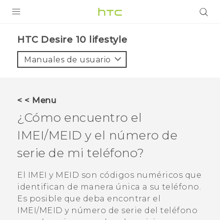
PRODUCTOS
HTC Desire 10 lifestyle‎
VIVE
Manuales de usuario
G REIGNS
SMARTPHONES
< < Menu
ACCESORIO
¿Cómo encuentro el
VIVERSE
IMEI/MEID y el número de
serie de mi teléfono?
AYUDA
HTC Devices & Accessories
El IMEI y MEID son códigos numéricos que
identifican de manera única a su teléfono.
Video Tutorials
Es posible que deba encontrar el
IMEI/MEID y número de serie del teléfono