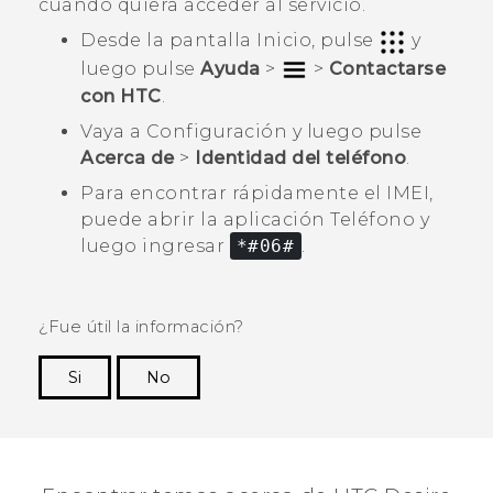
cuando quiera acceder al servicio.
Desde la pantalla Inicio, pulse
y
luego pulse
Ayuda
>
>
Contactarse
con HTC
.
Vaya a Configuración y luego pulse
Acerca de
>
Identidad del teléfono
.
Para encontrar rápidamente el IMEI,
puede abrir la aplicación
Teléfono
y
luego ingresar
*#06#
.
¿Fue útil la información?
Si
No
¡Gracias! Tus comentarios ayudan a otras
personas a ver la información más útil.