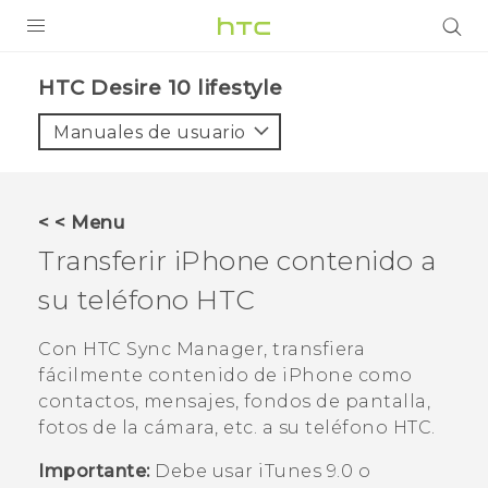
PRODUCTOS
HTC Desire 10 lifestyle‎
VIVE
Manuales de usuario
G REIGNS
SMARTPHONES
< < Menu
ACCESORIO
Transferir
iPhone
contenido a
VIVERSE
su teléfono HTC
AYUDA
Con
HTC Sync Manager
, transfiera
fácilmente contenido de
iPhone
como
HTC Devices & Accessories
contactos, mensajes, fondos de pantalla,
Video Tutorials
fotos de la cámara, etc. a su teléfono HTC.
Importante:
Debe usar
iTunes
9.0 o