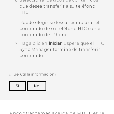
Seleccione los tipos de contenidos
que desea transferir a su teléfono
HTC.
Puede elegir si desea reemplazar el
contenido de su teléfono HTC con el
contenido de
iPhone
.
Haga clic en
Iniciar
.
Espere que el
HTC
Sync Manager
termine de transferir
contenido.
¿Fue útil la información?
Si
No
¡Gracias! Tus comentarios ayudan a otras
personas a ver la información más útil.
Encontrar temas acerca de HTC Desire