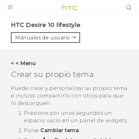
PRODUCTOS
HTC Desire 10 lifestyle‎
VIVE
Manuales de usuario
G REIGNS
SMARTPHONES
< < Menu
ACCESORIO
Crear su propio tema
VIVERSE
Puede crear y personalizar su propio tema
e incluso compartirlo con otros para que
AYUDA
lo descarguen.
HTC Devices & Accessories
Presione por unos segundos un
espacio vacío en un panel de widgets.
Video Tutorials
Pulse
Cambiar tema
.