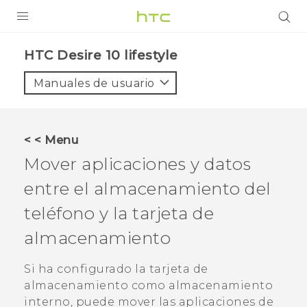
PRODUCTOS
HTC Desire 10 lifestyle‎
VIVE
Manuales de usuario
G REIGNS
SMARTPHONES
< < Menu
ACCESORIO
Mover aplicaciones y datos
VIVERSE
entre el almacenamiento del
teléfono y la tarjeta de
AYUDA
almacenamiento
HTC Devices & Accessories
Video Tutorials
Si ha configurado la tarjeta de
almacenamiento como almacenamiento
interno, puede mover las aplicaciones de