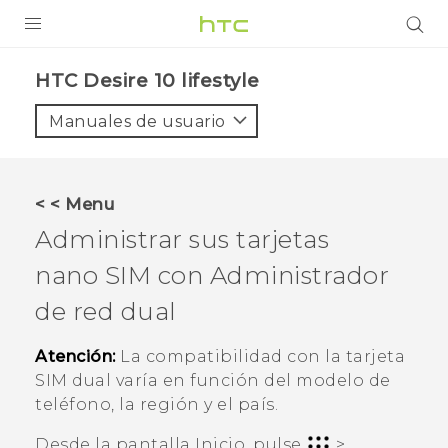
PRODUCTOS
HTC Desire 10 lifestyle‎
VIVE
Manuales de usuario
G REIGNS
SMARTPHONES
< < Menu
ACCESORIO
Administrar sus tarjetas
VIVERSE
nano SIM
con Administrador
de red dual
AYUDA
HTC Devices & Accessories
Atención:
La compatibilidad con la tarjeta
SIM dual varía en función del modelo de
Video Tutorials
teléfono, la región y el país.
Desde la pantalla
Inicio
, pulse
>