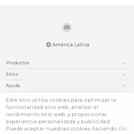
América Latina
Español - Manual de inicio rápido
Productos
Español - Manual de usuario
Español - Guía de información legal y
5G
Sitios
seguridad
Smartphones
HTC Desarrollo
Ayuda
English - Quick start guide
EXODUS
English - User manual
HTC Investigacion
Centro de asistencia
About HTC
Este sitio utiliza cookies para optimizar la
VIVE
English - Safety and regulatory guide
VIVE
ESG
funcionalidad sitio web, analizar el
VIVEPORT
rendimiento sitio web, y proporcionar
Seguridad del producto
experiencia personalizada y publicidad.
Inversores (Inglés)
Puede aceptar nuestras cookies haciendo clic