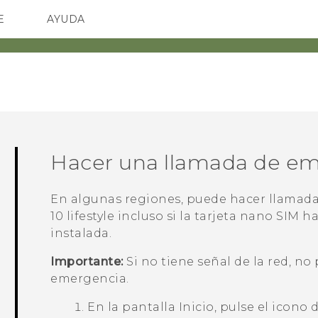
E
AYUDA
TC Devices & Accessories
SMARTPHONES
ACCESORIO
Video Tutorials
Hacer una llamada de e
En algunas regiones, puede hacer llamad
10 lifestyle
incluso si la tarjeta
nano SIM
ha
instalada.
Importante:
Si no tiene señal de la red, no
emergencia.
En la pantalla
Inicio
, pulse el icono 