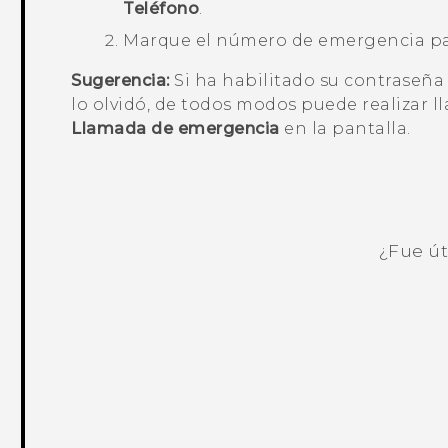
Teléfono
.
Marque el número de emergencia par
Sugerencia:
Si ha habilitado su contraseña
lo olvidó, de todos modos puede realizar 
Llamada de emergencia
en la pantalla.
¿Fue út
¡Gracias! Tus comentarios ayudan a ot