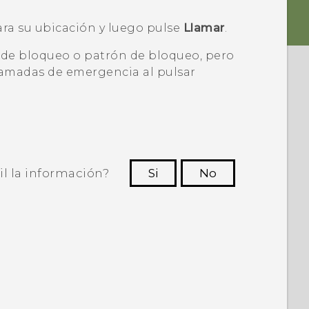
a su ubicación y luego pulse
Llamar
.
 de bloqueo o patrón de bloqueo, pero
llamadas de emergencia al pulsar
il la información?
Si
No
ras personas a ver la información más
útil.